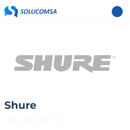
Skip to main content
Shure
Escrito por
admin
en
julio 1, 2024
.