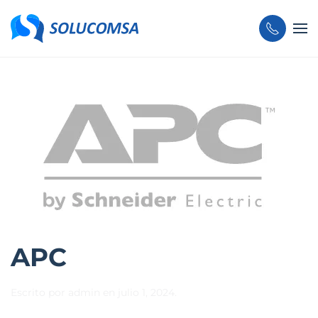
Skip to main content
APC
Escrito por
admin
en
julio 1, 2024
.