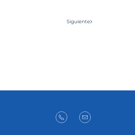
Siguiente